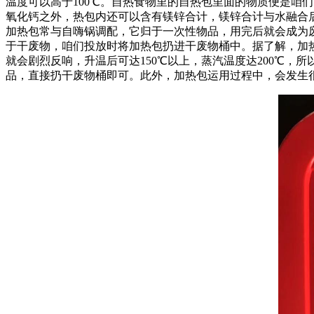
温度可以高于100℃。自热食物里的自热包里面的物质便是咱
氧化钙之外，热包内还可以含有镁锌合计，镁锌合计与水融合
加热包常与自嗨锅调配，它归于一次性物品，用完后就会成为
于干废物，咱们投放时将加热包扔进干废物桶中。据了解，加
就会剧烈反响，升温后可达150℃以上，蒸汽温度达200℃
品，直接扔干废物桶即可。此外，加热包运用过程中，会发生