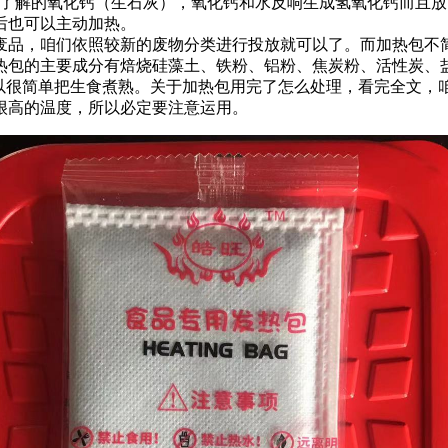
们了解的氧化钙（生石灰），氧化钙和水反响生成氢氧化钙而且
后也可以主动加热。
废品，咱们依照较新的废物分类进行投放就可以了。而加热包不
热包的主要成分有焙烧硅藻土、铁粉、铝粉、焦炭粉、活性炭、
，所以很简单把生食煮熟。关于加热包用完了怎么处理，看完全文
很高的温度，所以必定要注意运用。